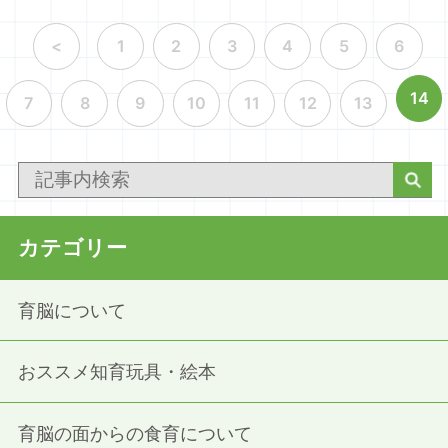
<
1
2
3
4
5
6
14
7
8
9
10
11
12
13
カテゴリー
育脳について
おススメ知育玩具・絵本
育脳の面からの食育について