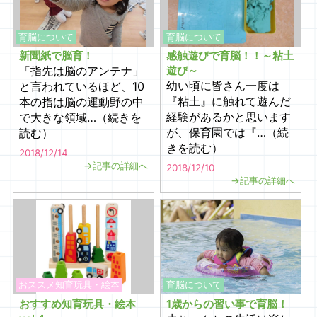
育脳について
育脳について
新聞紙で脳育！
感触遊びで育脳！！～粘土
「指先は脳のアンテナ」
遊び～
幼い頃に皆さん一度は
と言われているほど、10
『粘土』に触れて遊んだ
本の指は脳の運動野の中
経験があるかと思います
で大きな領域…（続きを
が、保育園では『…（続
読む）
きを読む）
2018/12/14
→記事の詳細へ
2018/12/10
→記事の詳細へ
おススメ知育玩具・絵本
育脳について
おすすめ知育玩具・絵本
1歳からの習い事で育脳！