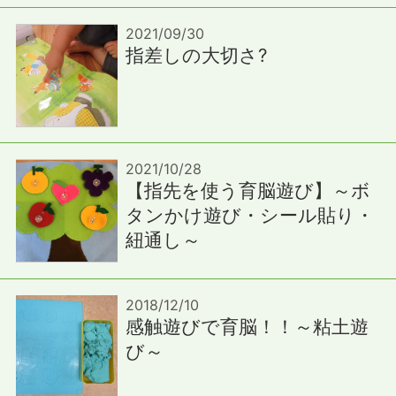
2021/09/30
指差しの大切さ?
2021/10/28
【指先を使う育脳遊び】～ボ
タンかけ遊び・シール貼り・
紐通し～
2018/12/10
感触遊びで育脳！！～粘土遊
び～