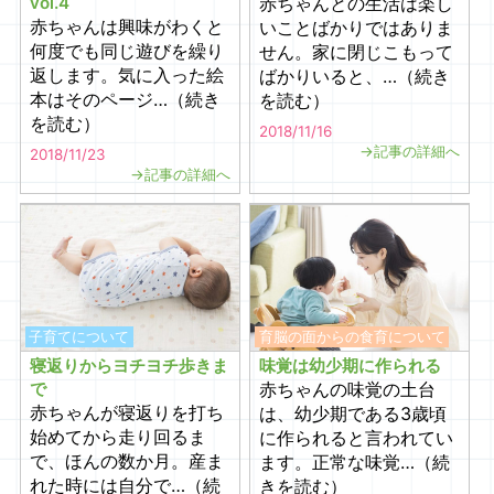
vol.4
赤ちゃんとの生活は楽し
赤ちゃんは興味がわくと
いことばかりではありま
何度でも同じ遊びを繰り
せん。家に閉じこもって
返します。気に入った絵
ばかりいると、…（続き
本はそのページ…（続き
を読む）
を読む）
2018/11/16
→記事の詳細へ
2018/11/23
→記事の詳細へ
子育てについて
育脳の面からの食育について
寝返りからヨチヨチ歩きま
味覚は幼少期に作られる
で
赤ちゃんの味覚の土台
赤ちゃんが寝返りを打ち
は、幼少期である3歳頃
始めてから走り回るま
に作られると言われてい
で、ほんの数か月。産ま
ます。正常な味覚…（続
れた時には自分で…（続
きを読む）