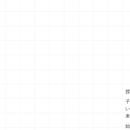
授
子
い
来
始