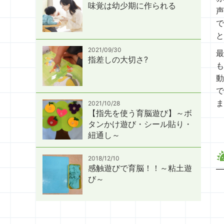
味覚は幼少期に作られる
声
で
と
2021/09/30
最
指差しの大切さ?
も
動
で
ま
2021/10/28
【指先を使う育脳遊び】～ボ
タンかけ遊び・シール貼り・
紐通し～
2018/12/10
感触遊びで育脳！！～粘土遊
び～