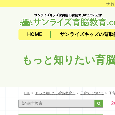
子育
HOME
サンライズキッズの育脳
もっと
知りたい
育
TOP
もっと
知りたい
育脳教育！
子育てについて
子
2