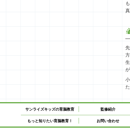
も
真
先
方
生
が
小
た
サンライズキッズの育脳教育
監修紹介
もっと知りたい育脳教育！
お問い合わせ