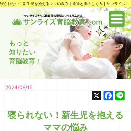
寝られない！新生児を抱えるママの悩み｜発達と脳のしくみ｜サンライズ育脳教育.com
もっと
知りたい
育脳教育！
2024/08/15
X
Fac
L
寝られない！新生児を抱える
ママの悩み