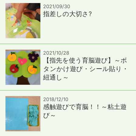
2021/09/30
指差しの大切さ?
2021/10/28
【指先を使う育脳遊び】～ボ
タンかけ遊び・シール貼り・
紐通し～
2018/12/10
感触遊びで育脳！！～粘土遊
び～