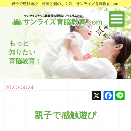
親子で感触遊び｜発達と脳のしくみ｜サンライズ育脳教育.com
もっと
知りたい
育脳教育！
2020/04/24
X
Fac
L
親子で感触遊び